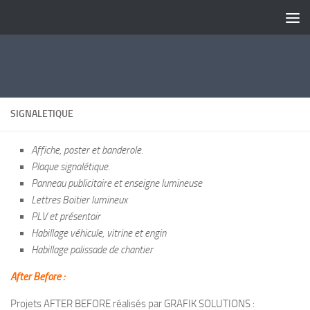
Skip to content
SIGNALETIQUE
Affiche, poster et banderole.
Plaque signalétique.
Panneau publicitaire et enseigne lumineuse
Lettres Boitier lumineux
PLV et présentoir
Habillage véhicule, vitrine et engin
Habillage palissade de chantier
After Before :
Projets AFTER BEFORE réalisés par GRAFIK SOLUTIONS :