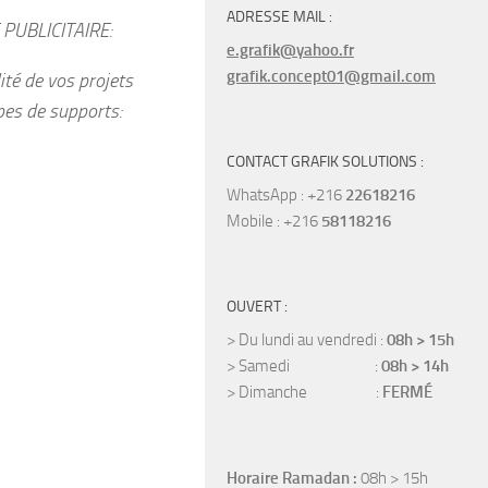
ADRESSE MAIL :
PUBLICITAIRE:
e.grafik@yahoo.fr
grafik.concept01@gmail.com
ité de vos projets
ypes de supports:
CONTACT GRAFIK SOLUTIONS :
WhatsApp : +216
22618216
Mobile : +216
58118216
OUVERT :
> Du lundi au vendredi :
08h > 15h
> Samedi :
08h > 14h
> Dimanche :
FERMÉ
Horaire Ramadan :
08h > 15h