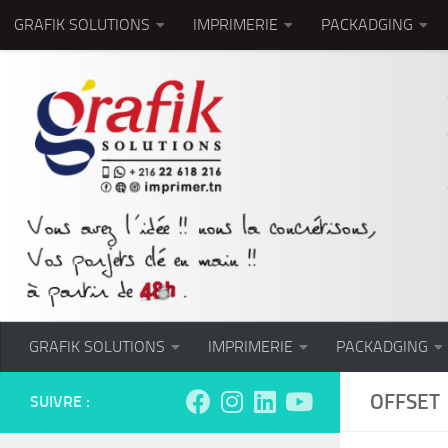
GRAFIK SOLUTIONS
IMPRIMERIE
PACKADGING
Skip to content
GRAFIK SOLUTIONS
IMPRIMERIE
PACKADGING
OFFSET
SUIVRE :