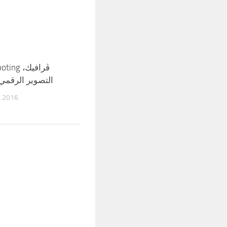
g ڤرافيك،
التصوير الرقمي
R 2016