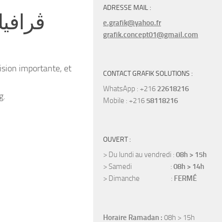
ADRESSE MAIL :
ڤرافيك، ف
e.grafik@yahoo.fr
grafik.concept01@gmail.com
ision importante, et
CONTACT GRAFIK SOLUTIONS :
WhatsApp : +216
22618216
g.
Mobile : +216
58118216
OUVERT :
> Du lundi au vendredi :
08h > 15h
> Samedi :
08h > 14h
> Dimanche :
FERMÉ
Horaire Ramadan :
08h > 15h