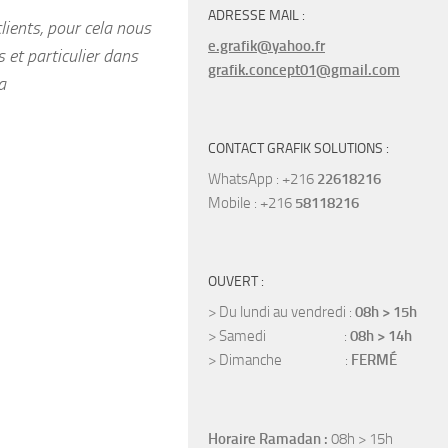
ADRESSE MAIL :
lients, pour cela nous
e.grafik@yahoo.fr
 et particulier dans
grafik.concept01@gmail.com
a
CONTACT GRAFIK SOLUTIONS :
WhatsApp : +216
22618216
Mobile : +216
58118216
OUVERT :
> Du lundi au vendredi :
08h > 15h
> Samedi :
08h > 14h
> Dimanche :
FERMÉ
Horaire Ramadan :
08h > 15h