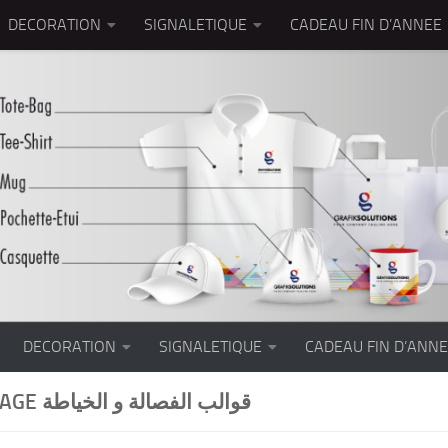
DECORATION
SIGNALETIQUE
CADEAU FIN D’ANNEE
DECORATION
SIGNALETIQUE
CADEAU FIN D’ANN
PATRONAGE قوالب الفصالة و الخياطة